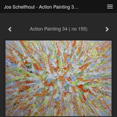
Jos Schelfhout - Action Painting 34 ( No 155)
Tog
navi
Action Painting 34 ( no 155)