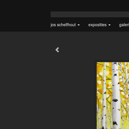
jos schelfhout
exposities
galer